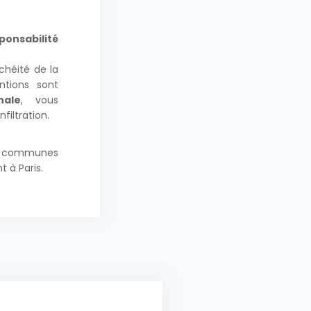
sabilité
chéité de la
ntions sont
nale
, vous
filtration.
es communes
t à Paris.