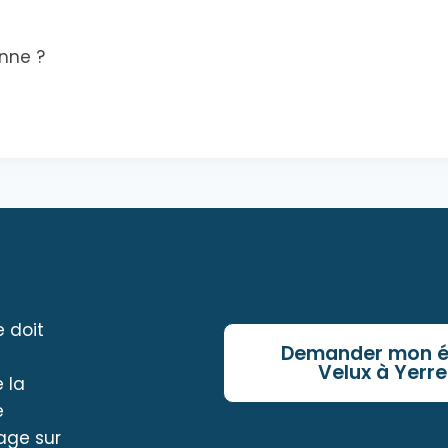
enne ?
e doit
Demander mon é
Velux à Yerre
 la
e
age sur