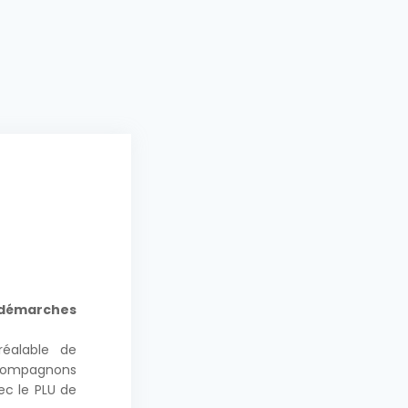
l
démarches
réalable de
ccompagnons
ec le PLU de