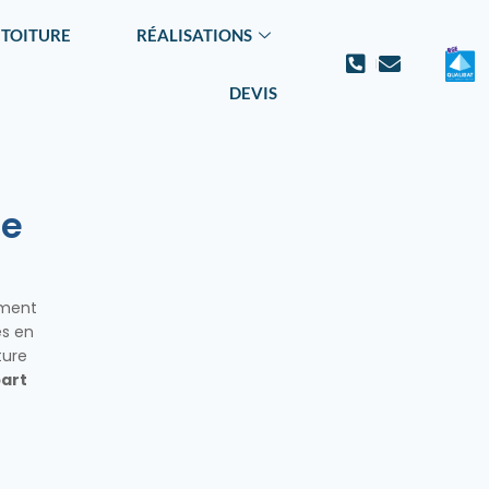
 TOITURE
RÉALISATIONS
DEVIS
ne
mment
es en
ture
part