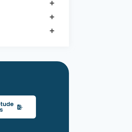
tude
s