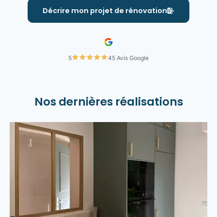
Décrire mon projet de rénovation
Couverture & Toiture
5
45 Avis Google
Bénéficiez de notre expertise pour vos travaux de couverture : du
démoussage au remplacement de votre toiture.
Nos dernières réalisations
En savoir plus