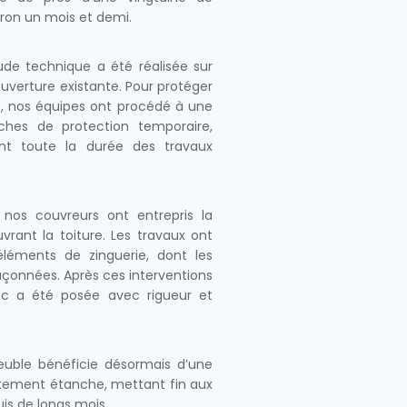
iron un mois et demi.
ude technique a été réalisée sur
couverture existante. Pour protéger
, nos équipes ont procédé à une
âches de protection temporaire,
ant toute la durée des travaux
 nos couvreurs ont entrepris la
rant la toiture. Les travaux ont
éléments de zinguerie, dont les
açonnées. Après ces interventions
zinc a été posée avec rigueur et
euble bénéficie désormais d’une
faitement étanche, mettant fin aux
is de longs mois.